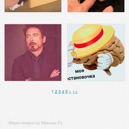
1
2
3
4
5
>
>>
Мемогенератор Мемчик.Ру