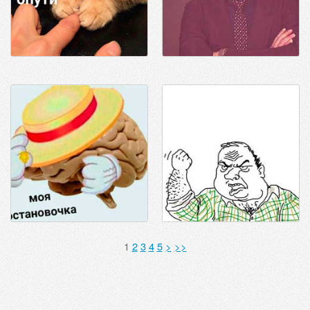
1
2
3
4
5
>
>>