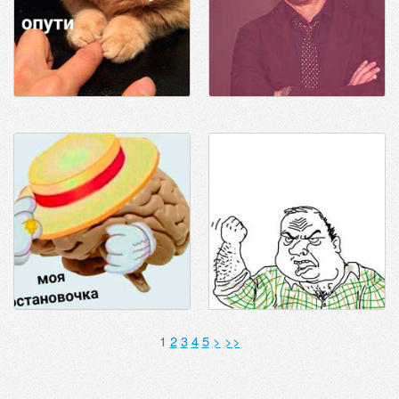
1
2
3
4
5
>
>>