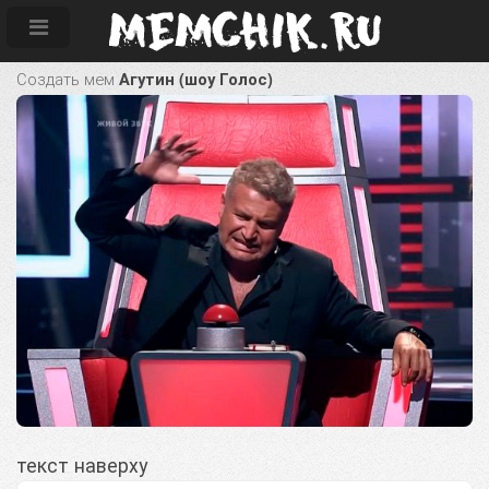
Создать мем
Агутин (шоу Голос)
текст наверху