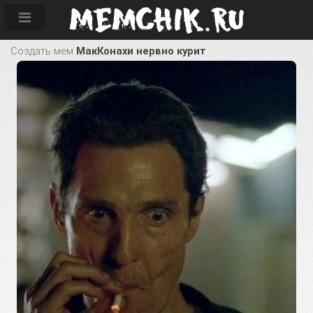
Создать мем
МакКонахи нервно курит