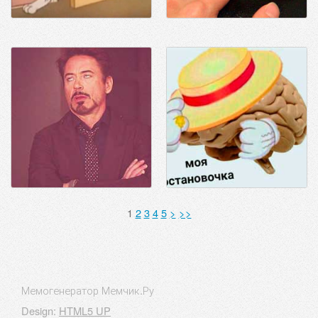
1
2
3
4
5
>
>>
Мемогенератор Мемчик.Ру
Design:
HTML5 UP