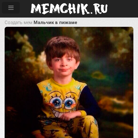
Создать мем
Мальчик в пижаме