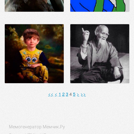
<<
<
1
2
3
4
5
>
>>
Мемогенератор Мемчик.Ру