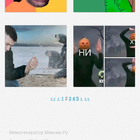
<<
<
1
2
3
4
5
>
>>
Мемогенератор Мемчик.Ру