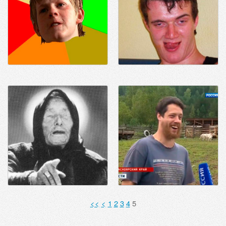
<<
<
1
2
3
4
5