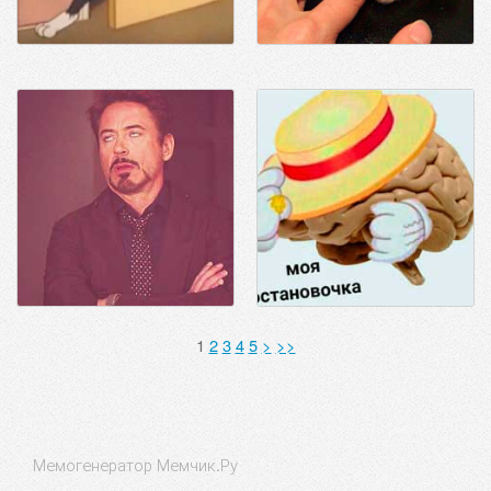
1
2
3
4
5
>
>>
Мемогенератор Мемчик.Ру