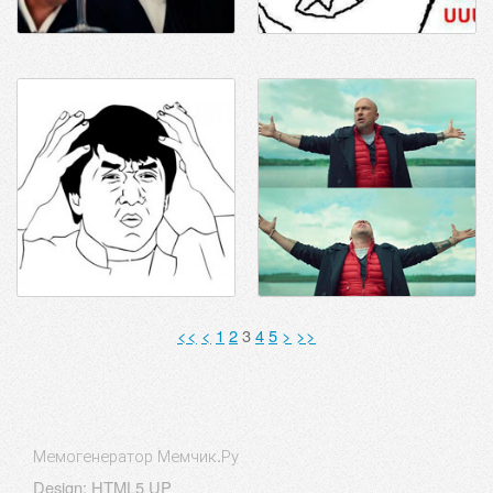
<<
<
1
2
3
4
5
>
>>
Мемогенератор Мемчик.Ру
Design:
HTML5 UP