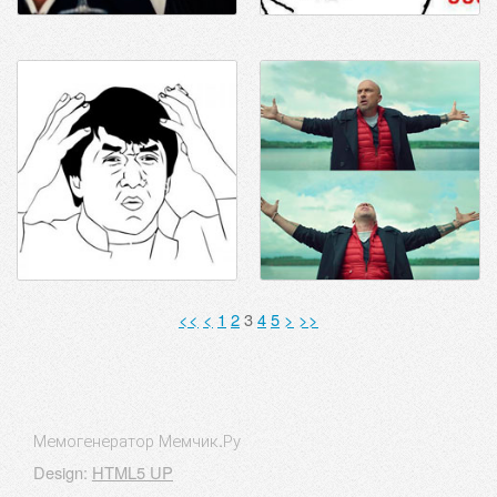
<<
<
1
2
3
4
5
>
>>
Мемогенератор Мемчик.Ру
Design:
HTML5 UP