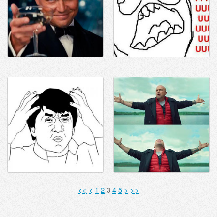
<<
<
1
2
3
4
5
>
>>