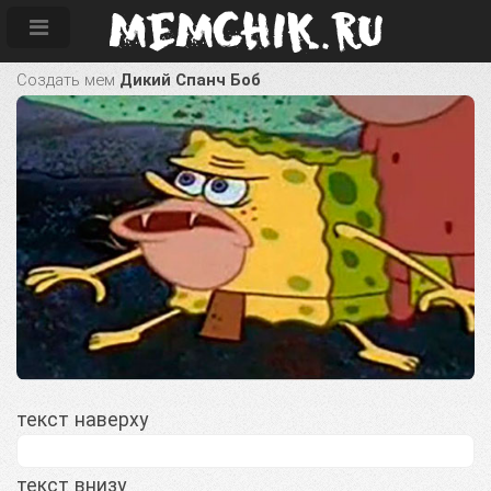
Создать мем
Дикий Спанч Боб
текст наверху
текст внизу