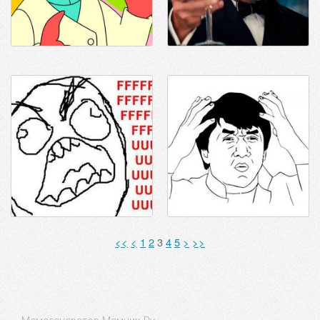
<<
<
1
2
3
4
5
>
>>
Мемогенератор Мемчик.Ру