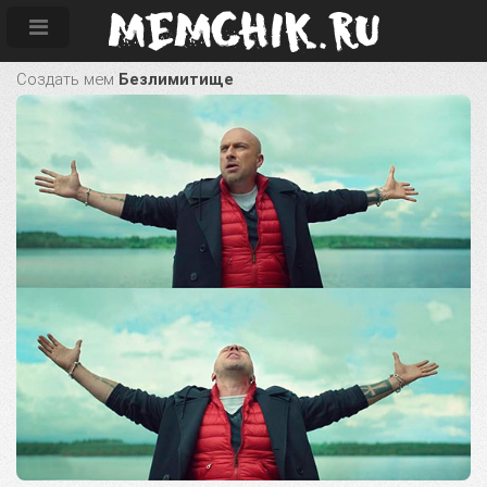
Создать мем
Безлимитище