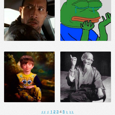
<<
<
1
2
3
4
5
>
>>