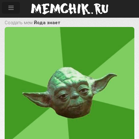
Создать мем
Йода знает