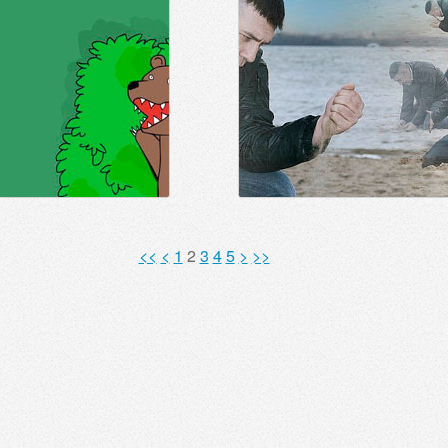
<<
<
1
2
3
4
5
>
>>