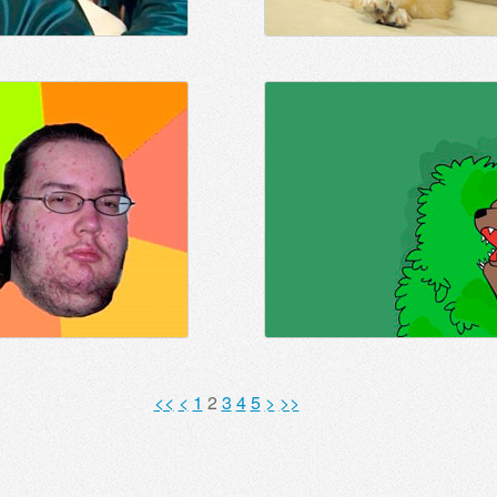
<<
<
1
2
3
4
5
>
>>