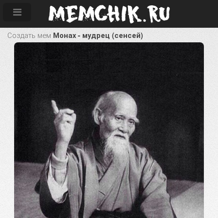
Создать мем
Монах - мудрец (сенсей)