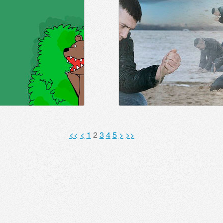
<<
<
1
2
3
4
5
>
>>