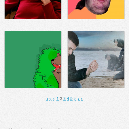
<<
<
1
2
3
4
5
>
>>