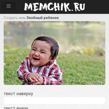
Создать мем
Злобный ребенок
текст наверху
текст внизу