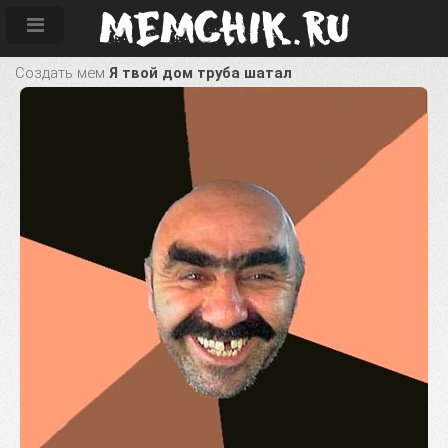
Создать мем
Я твой дом труба шатал