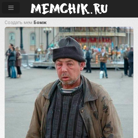
Создать мем
Бомж