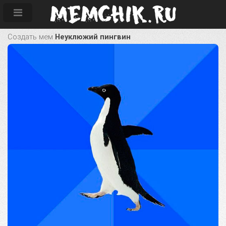
Создать мем
Неуклюжий пингвин